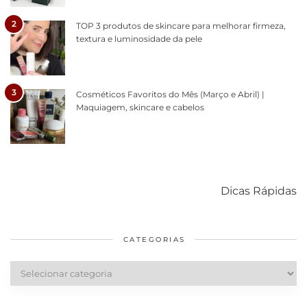
2
TOP 3 produtos de skincare para melhorar firmeza,
textura e luminosidade da pele
3
Cosméticos Favoritos do Mês (Março e Abril) |
Maquiagem, skincare e cabelos
Como acabar
6 fatos sobre a
Cuidados
com o mofo
bolsa Lady
diários par
Dicas Rápidas
em casa
Dior
cabelos
saudáveis
CATEGORIAS
Categorias