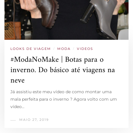
LOOKS DE VIAGEM
/
MODA
/
VIDEOS
#ModaNoMake | Botas para o
inverno. Do básico até viagens na
neve
Já assistiu este meu vídeo de como montar uma
mala perfeita para o inverno ? Agora volto com um
vídeo…
MAIO 27, 2019