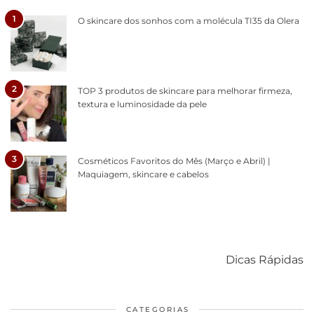
1
O skincare dos sonhos com a molécula TI35 da Olera
2
TOP 3 produtos de skincare para melhorar firmeza,
textura e luminosidade da pele
3
Cosméticos Favoritos do Mês (Março e Abril) |
Maquiagem, skincare e cabelos
Como acabar
6 fatos sobre a
Cuidados
com o mofo
bolsa Lady
diários par
Dicas Rápidas
em casa
Dior
cabelos
saudáveis
CATEGORIAS