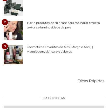
2
TOP 3 produtos de skincare para melhorar firmeza,
textura e luminosidade da pele
3
Cosméticos Favoritos do Mês (Março e Abril) |
Maquiagem, skincare e cabelos
Como acabar
6 fatos sobre a
Cuidados
com o mofo
bolsa Lady
diários par
Dicas Rápidas
em casa
Dior
cabelos
saudáveis
CATEGORIAS
Categorias