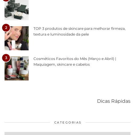
2
TOP 3 produtos de skincare para melhorar firmeza,
textura e luminosidade da pele
3
Cosméticos Favoritos do Mês (Março e Abril) |
Maquiagem, skincare e cabelos
Como acabar
6 fatos sobre a
Cuidados
com o mofo
bolsa Lady
diários par
Dicas Rápidas
em casa
Dior
cabelos
saudáveis
CATEGORIAS
Categorias