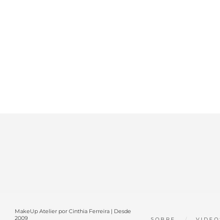
MakeUp Atelier por Cinthia Ferreira | Desde
2009
SOBRE
VIDEO