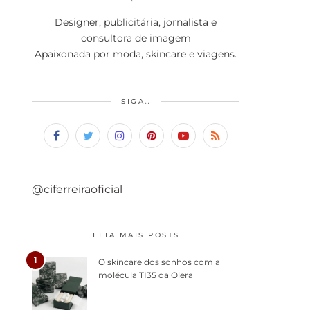
Designer, publicitária, jornalista e
consultora de imagem
Apaixonada por moda, skincare e viagens.
SIGA…
@ciferreiraoficial
LEIA MAIS POSTS
1
O skincare dos sonhos com a
molécula TI35 da Olera