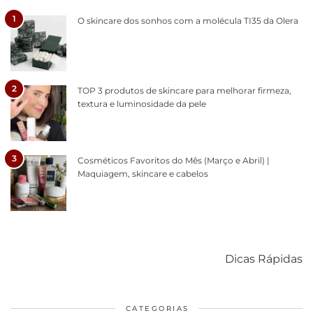
1
O skincare dos sonhos com a molécula TI35 da Olera
2
TOP 3 produtos de skincare para melhorar firmeza,
textura e luminosidade da pele
3
Cosméticos Favoritos do Mês (Março e Abril) |
Maquiagem, skincare e cabelos
Como acabar
6 fatos sobre a
Cuidados
com o mofo
bolsa Lady
diários par
Dicas Rápidas
em casa
Dior
cabelos
saudáveis
CATEGORIAS