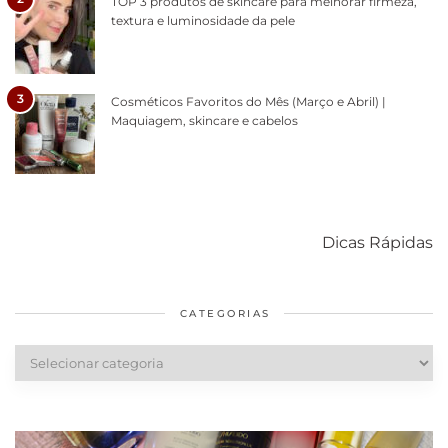
TOP 3 produtos de skincare para melhorar firmeza,
textura e luminosidade da pele
3
Cosméticos Favoritos do Mês (Março e Abril) |
Maquiagem, skincare e cabelos
Como acabar
6 fatos sobre a
Cuidados
com o mofo
bolsa Lady
diários par
Dicas Rápidas
em casa
Dior
cabelos
saudáveis
CATEGORIAS
Categorias