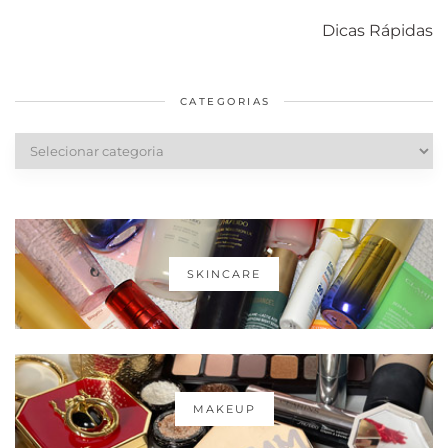
com o mofo
bolsa Lady
diários par
Dicas Rápidas
em casa
Dior
cabelos
saudáveis
CATEGORIAS
Categorias
SKINCARE
MAKEUP