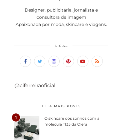
Designer, publicitária, jornalista e
consultora de imagem
Apaixonada por moda, skincare e viagens.
SIGA…
@ciferreiraoficial
LEIA MAIS POSTS
1
O skincare dos sonhos com a
molécula TI35 da Olera