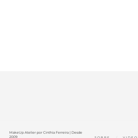
MakeUp Atelier por Cinthia Ferreira | Desde
2009
SOBRE
VIDEO