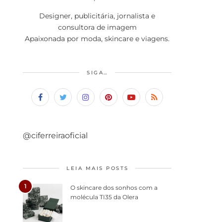
Designer, publicitária, jornalista e
consultora de imagem
Apaixonada por moda, skincare e viagens.
SIGA…
@ciferreiraoficial
LEIA MAIS POSTS
1
O skincare dos sonhos com a
molécula TI35 da Olera