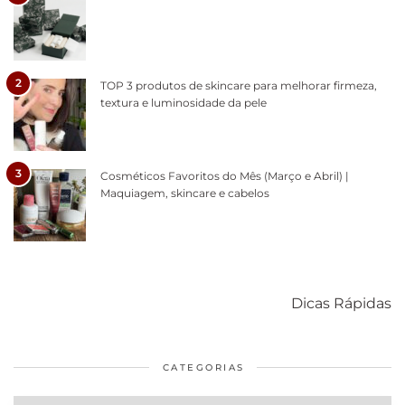
2
TOP 3 produtos de skincare para melhorar firmeza,
textura e luminosidade da pele
3
Cosméticos Favoritos do Mês (Março e Abril) |
Maquiagem, skincare e cabelos
Como acabar
6 fatos sobre a
Cuidados
com o mofo
bolsa Lady
diários par
Dicas Rápidas
em casa
Dior
cabelos
saudáveis
CATEGORIAS
Categorias