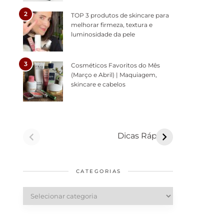
2
TOP 3 produtos de skincare para
melhorar firmeza, textura e
luminosidade da pele
3
Cosméticos Favoritos do Mês
(Março e Abril) | Maquiagem,
skincare e cabelos
Como acabar
6 fatos sobre a
com o mofo em
bolsa Lady Dior
Dicas Rápidas
casa
CATEGORIAS
Categorias