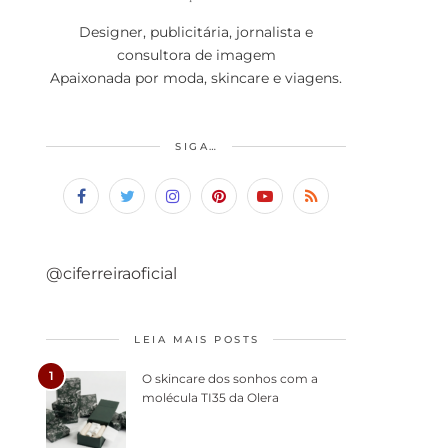
Designer, publicitária, jornalista e
consultora de imagem
Apaixonada por moda, skincare e viagens.
SIGA…
@ciferreiraoficial
LEIA MAIS POSTS
1
O skincare dos sonhos com a
molécula TI35 da Olera