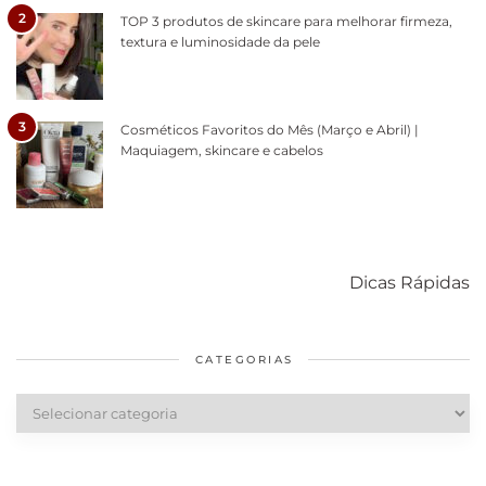
2
TOP 3 produtos de skincare para melhorar firmeza,
textura e luminosidade da pele
3
Cosméticos Favoritos do Mês (Março e Abril) |
Maquiagem, skincare e cabelos
Como acabar
6 fatos sobre a
Cuidados
com o mofo
bolsa Lady
diários par
Dicas Rápidas
em casa
Dior
cabelos
saudáveis
CATEGORIAS
Categorias