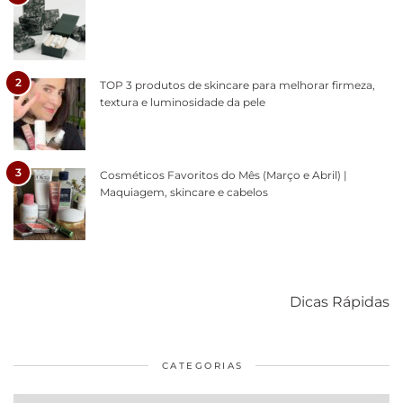
2
TOP 3 produtos de skincare para melhorar firmeza,
textura e luminosidade da pele
3
Cosméticos Favoritos do Mês (Março e Abril) |
Maquiagem, skincare e cabelos
Como acabar
6 fatos sobre a
Cuidados
com o mofo
bolsa Lady
diários par
Dicas Rápidas
em casa
Dior
cabelos
saudáveis
CATEGORIAS
Categorias