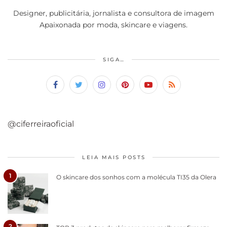
Designer, publicitária, jornalista e consultora de imagem
Apaixonada por moda, skincare e viagens.
SIGA…
@ciferreiraoficial
LEIA MAIS POSTS
1
O skincare dos sonhos com a molécula TI35 da Olera
2