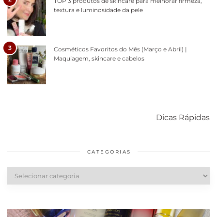
TOP 3 produtos de skincare para melhorar firmeza,
textura e luminosidade da pele
3
Cosméticos Favoritos do Mês (Março e Abril) |
Maquiagem, skincare e cabelos
Como acabar
6 fatos sobre a
Cuidados
com o mofo
bolsa Lady
diários par
Dicas Rápidas
em casa
Dior
cabelos
saudáveis
CATEGORIAS
Categorias