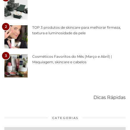
2
TOP 3 produtos de skincare para melhorar firmeza,
textura e luminosidade da pele
3
Cosméticos Favoritos do Mês (Março e Abril) |
Maquiagem, skincare e cabelos
Como acabar
6 fatos sobre a
Cuidados
com o mofo
bolsa Lady
diários par
Dicas Rápidas
em casa
Dior
cabelos
saudáveis
CATEGORIAS
Categorias