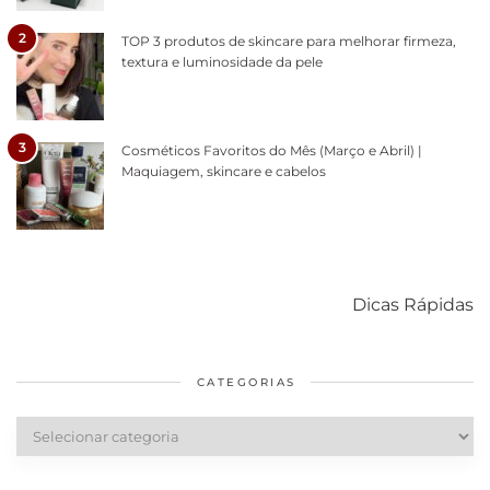
2
TOP 3 produtos de skincare para melhorar firmeza,
textura e luminosidade da pele
3
Cosméticos Favoritos do Mês (Março e Abril) |
Maquiagem, skincare e cabelos
Como acabar
6 fatos sobre a
Cuidados
com o mofo
bolsa Lady
diários par
Dicas Rápidas
em casa
Dior
cabelos
saudáveis
CATEGORIAS
Categorias