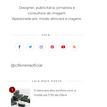
Designer, publicitária, jornalista e
consultora de imagem
Apaixonada por moda, skincare e viagens.
SIGA…
@ciferreiraoficial
LEIA MAIS POSTS
1
O skincare dos sonhos com a
molécula TI35 da Olera