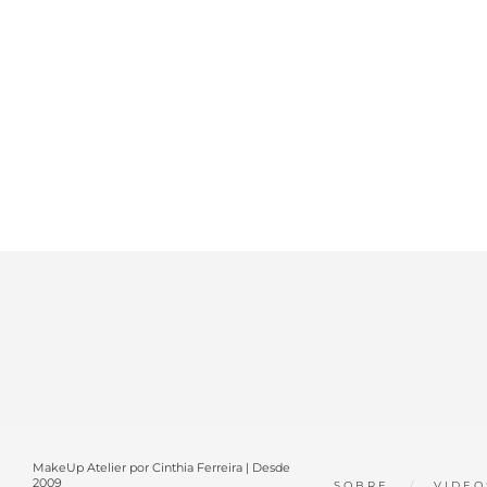
MakeUp Atelier por Cinthia Ferreira | Desde
2009
SOBRE
VIDEO