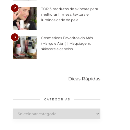
2
TOP 3 produtos de skincare para
melhorar firmeza, textura e
luminosidade da pele
3
Cosméticos Favoritos do Mês
(Março e Abril) | Maquiagem,
skincare e cabelos
Como acabar
6 fatos sobre a
Cuid
com o mofo
bolsa Lady
diári
Dicas Rápidas
em casa
Dior
cabe
saud
CATEGORIAS
Categorias