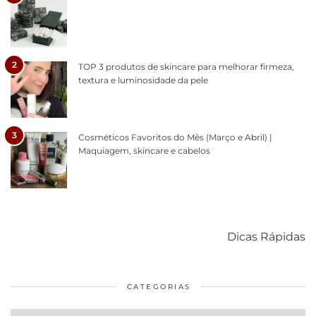
2
TOP 3 produtos de skincare para melhorar firmeza,
textura e luminosidade da pele
3
Cosméticos Favoritos do Mês (Março e Abril) |
Maquiagem, skincare e cabelos
Como acabar
6 fatos sobre a
Cuidados
com o mofo
bolsa Lady
diários par
Dicas Rápidas
em casa
Dior
cabelos
saudáveis
CATEGORIAS
Categorias