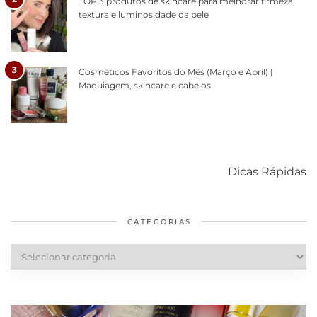
TOP 3 produtos de skincare para melhorar firmeza,
textura e luminosidade da pele
3
Cosméticos Favoritos do Mês (Março e Abril) |
Maquiagem, skincare e cabelos
Como acabar
6 fatos sobre a
Cuidados
com o mofo
bolsa Lady
diários par
Dicas Rápidas
em casa
Dior
cabelos
saudáveis
CATEGORIAS
Categorias