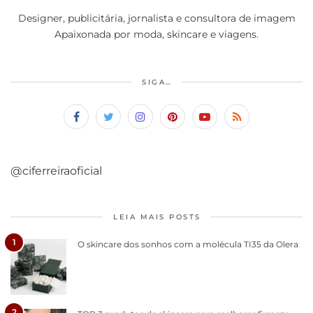
Designer, publicitária, jornalista e consultora de imagem
Apaixonada por moda, skincare e viagens.
SIGA…
@ciferreiraoficial
LEIA MAIS POSTS
1
O skincare dos sonhos com a molécula TI35 da Olera
2