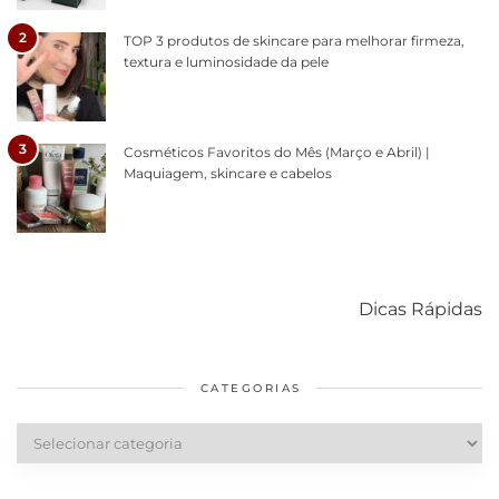
2
TOP 3 produtos de skincare para melhorar firmeza,
textura e luminosidade da pele
3
Cosméticos Favoritos do Mês (Março e Abril) |
Maquiagem, skincare e cabelos
Como acabar
6 fatos sobre a
Cuidados
com o mofo
bolsa Lady
diários par
Dicas Rápidas
em casa
Dior
cabelos
saudáveis
CATEGORIAS
Categorias