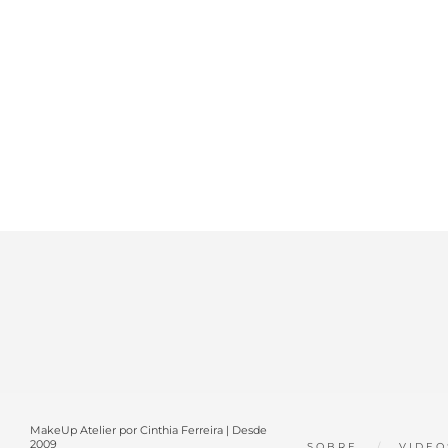
MakeUp Atelier por Cinthia Ferreira | Desde
2009
SOBRE
VIDEO