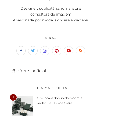
Designer, publicitária, jornalista e
consultora de imagem
Apaixonada por moda, skincare e viagens.
SIGA…
@ciferreiraoficial
LEIA MAIS POSTS
1
O skincare dos sonhos com a
molécula TI35 da Olera