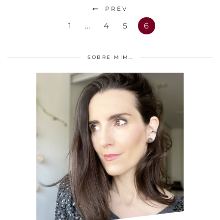
PREV
1
…
4
5
6
SOBRE MIM…