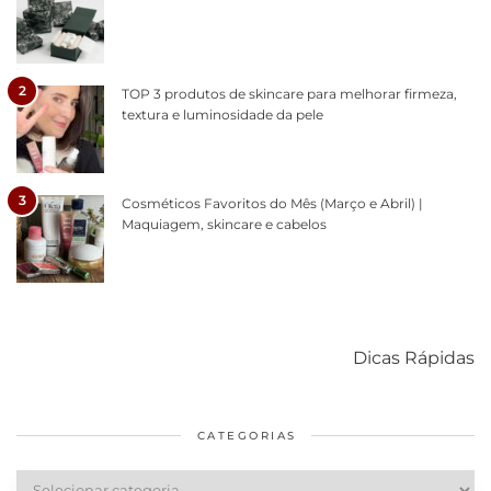
2
TOP 3 produtos de skincare para melhorar firmeza,
textura e luminosidade da pele
3
Cosméticos Favoritos do Mês (Março e Abril) |
Maquiagem, skincare e cabelos
Como acabar
6 fatos sobre a
Cuidados
com o mofo
bolsa Lady
diários par
Dicas Rápidas
em casa
Dior
cabelos
saudáveis
CATEGORIAS
Categorias