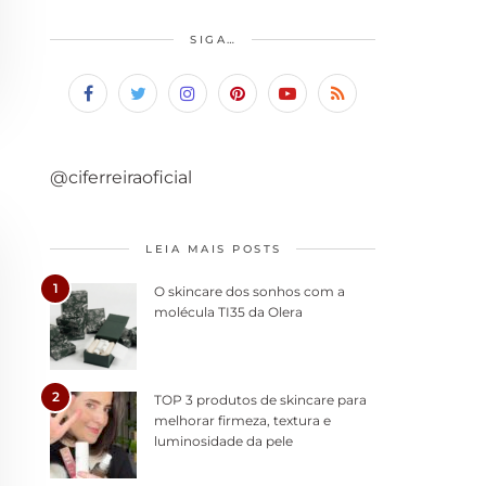
SIGA…
@ciferreiraoficial
LEIA MAIS POSTS
1
O skincare dos sonhos com a
molécula TI35 da Olera
2
TOP 3 produtos de skincare para
melhorar firmeza, textura e
luminosidade da pele