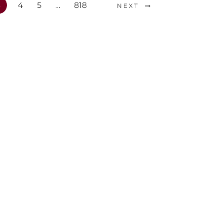
3
4
5
…
818
NEXT