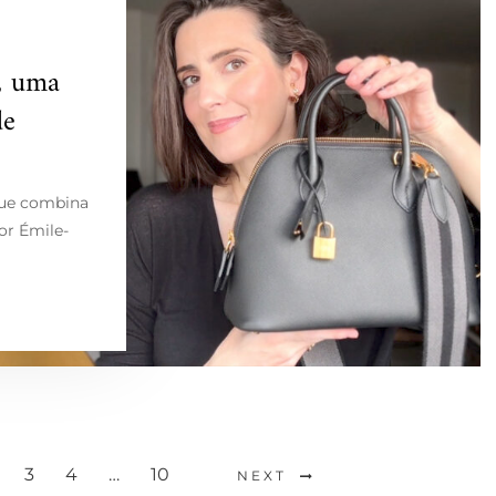
, uma
de
que combina
or Émile-
3
4
…
10
NEXT