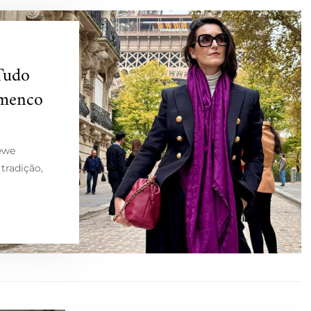
Tudo
amenco
oewe
tradição,