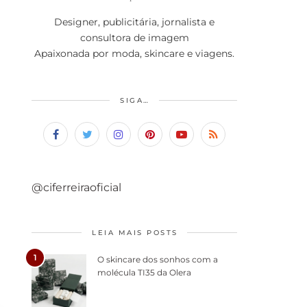
Designer, publicitária, jornalista e
consultora de imagem
Apaixonada por moda, skincare e viagens.
SIGA…
@ciferreiraoficial
LEIA MAIS POSTS
1
O skincare dos sonhos com a
molécula TI35 da Olera