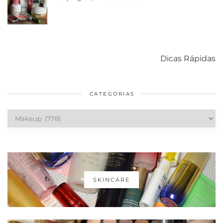
Como acabar
6 fatos sobre a
Cuidados
com o mofo
bolsa Lady
diários par
Dicas Rápidas
em casa
Dior
cabelos
saudáveis
CATEGORIAS
Categorias
SKINCARE