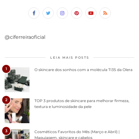
@ciferreiraoficial
LEIA MAIS POSTS
1
O skincare dos sonhos com a molécula TI35 da Olera
2
TOP 3 produtos de skincare para melhorar firmeza,
textura e luminosidade da pele
3
Cosméticos Favoritos do Mês (Março e Abril) |
Maquiagem, skincare e cabelos