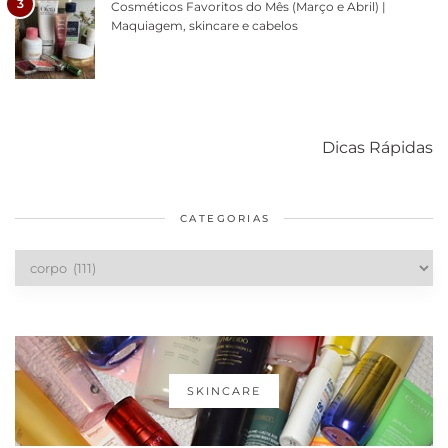
3
Cosméticos Favoritos do Mês (Março e Abril) |
Maquiagem, skincare e cabelos
Como acabar
6 fatos sobre a
Cuidados
com o mofo
bolsa Lady
diários par
Dicas Rápidas
em casa
Dior
cabelos
saudáveis
CATEGORIAS
Categorias
SKINCARE