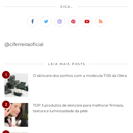
SIGA…
@ciferreiraoficial
LEIA MAIS POSTS
1
O skincare dos sonhos com a molécula TI35 da Olera
2
TOP 3 produtos de skincare para melhorar firmeza,
textura e luminosidade da pele