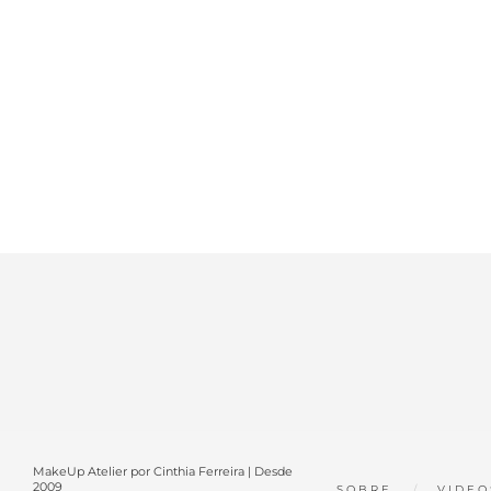
MakeUp Atelier por Cinthia Ferreira | Desde
2009
SOBRE
VIDEO