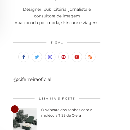
Designer, publicitária, jornalista e
consultora de imagem
Apaixonada por moda, skincare e viagens.
SIGA…
@ciferreiraoficial
LEIA MAIS POSTS
1
O skincare dos sonhos com a
molécula TI35 da Olera