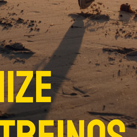
mize
 treinos